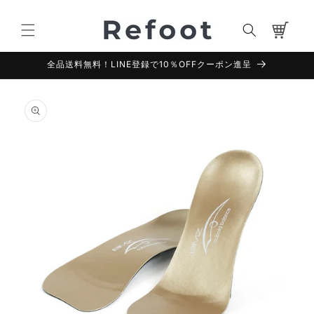
コンテ
カ
ンツに
進む
ー
ト
全品送料無料！LINE登録で10％OFFクーポン進呈
商品情
報にス
キップ