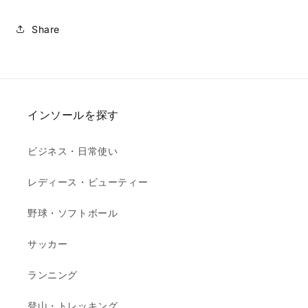
量
量
を
を
Share
減
増
ら
や
す
す
インソールを探す
ビジネス・日常使い
レディース・ビューティー
野球・ソフトボール
サッカー
ランニング
登山・トレッキング