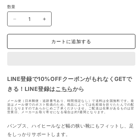
数量
BMZ
BMZ
パ
パ
ン
ン
カートに追加する
プ
プ
ス
ス
イ
イ
ン
ン
ソ
ソ
LINE登録で10%OFFクーポンがもれなくGETで
ー
ー
きる！LINE登録は
ル
ル
こちら
から
ゴ
ゴ
メール便（日本郵便：追跡番号あり、時間指定なし）で送料は全国無料です。発
ー
ー
送はメール便でのポスト投函のため、商品によっては化粧箱を折りたたんでの配
送となりますのであらかじめご了承くださいませ。ご配送は在庫があるものは翌
ル
ル
営業日、メーカーお取り寄せになる場合は約1週間となります。
ド
ド
パンプス、ハイヒールなど幅の狭い靴にもフィットし、足
の
の
数
数
をしっかりサポートします。