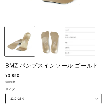
モ
ー
ダ
ル
で
メ
デ
ィ
ア
(1)
(
BMZ パンプスインソール ゴールド
を
開
く
通
¥3,850
常
税込価格
価
サイズ
格