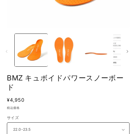
モ
ー
ダ
ル
で
メ
デ
ィ
ア
BMZ キュボイドパワースノーボー
(1)
(
を
ド
開
く
通
¥4,950
常
税込価格
価
サイズ
格