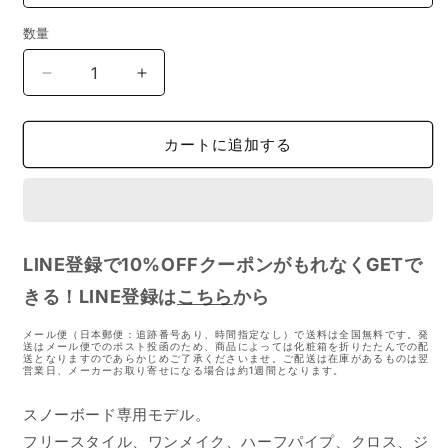
数量
BMZ
BMZ
キ
キ
ュ
ュ
カートに追加する
ボ
ボ
イ
イ
ド
ド
パ
パ
ワ
ワ
LINE登録で10%OFFクーポンがもれなくGETで
ー
ー
きる！LINE登録は
ス
ス
こちら
から
ノ
ノ
メール便（日本郵便：追跡番号あり、時間指定なし）で送料は全国無料です。発
ー
ー
送はメール便でのポスト投函のため、商品によっては化粧箱を折りたたんでの配
送となりますのであらかじめご了承くださいませ。ご配送は在庫があるものは翌
ボ
ボ
営業日、メーカーお取り寄せになる場合は約1週間となります。
ー
ー
スノーボード専用モデル。
ド
ド
の
の
フリースタイル、ワンメイク、ハーフパイプ、クロス、ジ