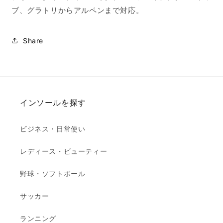
数
数
ブ、グラトリからアルペンまで対応。
量
量
を
を
Share
減
増
ら
や
す
す
インソールを探す
ビジネス・日常使い
レディース・ビューティー
野球・ソフトボール
サッカー
ランニング