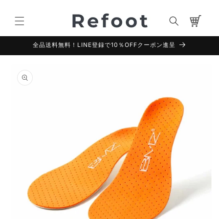
コンテ
カ
ンツに
進む
ー
ト
全品送料無料！LINE登録で10％OFFクーポン進呈
商品情
報にス
キップ