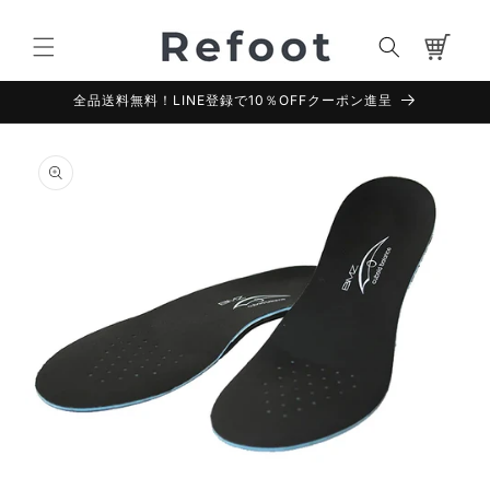
コンテ
カ
ンツに
進む
ー
ト
全品送料無料！LINE登録で10％OFFクーポン進呈
商品情
報にス
キップ
モ