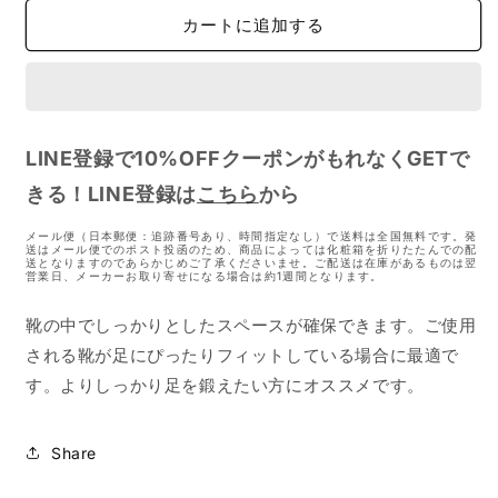
ン
ン
カートに追加する
プ
プ
リ
リ
ー
ー
ト
ト
ス
ス
LINE登録で10%OFFクーポンがもれなくGETで
ポ
ポ
きる！LINE登録は
ー
ー
こちら
から
ツ
ツ
メール便（日本郵便：追跡番号あり、時間指定なし）で送料は全国無料です。発
１
１
送はメール便でのポスト投函のため、商品によっては化粧箱を折りたたんでの配
送となりますのであらかじめご了承くださいませ。ご配送は在庫があるものは翌
の
の
営業日、メーカーお取り寄せになる場合は約1週間となります。
数
数
靴の中でしっかりとしたスペースが確保できます。ご使用
量
量
を
を
される靴が足にぴったりフィットしている場合に最適で
減
増
す。よりしっかり足を鍛えたい方にオススメです。
ら
や
す
す
Share