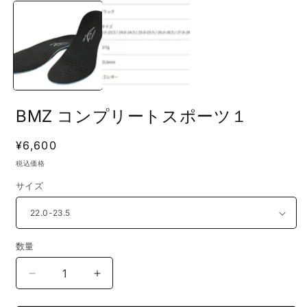
ー
ダ
ル
で
メ
(
デ
ィ
ア
(1)
BMZ コンプリートスポーツ１
を
開
く
通
¥6,600
常
税込価格
価
サイズ
格
数量
BMZ
BMZ
コ
コ